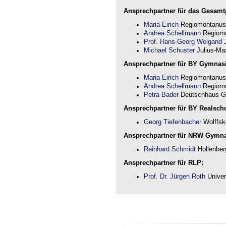
Ansprechpartner für das Gesamtp
Maria Eirich
Regiomontanus
Andrea Schellmann
Regiomo
Prof. Hans-Georg Weigand
J
Michael Schuster
Julius-Max
Ansprechpartner für BY Gymnas
Maria Eirich
Regiomontanus
Andrea Schellmann
Regiomo
Petra Bader
Deutschhaus-G
Ansprechpartner für BY Realschu
Georg Tiefenbacher
Wolffsk
Ansprechpartner für NRW Gymn
Reinhard Schmidt
Hollenber
Ansprechpartner für RLP:
Prof. Dr. Jürgen Roth
Univer