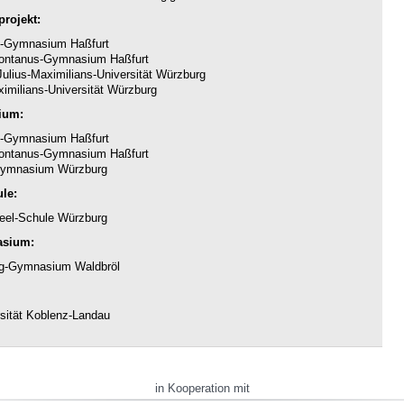
rojekt:
-Gymnasium Haßfurt
ntanus-Gymnasium Haßfurt
ulius-Maximilians-Universität Würzburg
imilians-Universität Würzburg
ium:
-Gymnasium Haßfurt
ntanus-Gymnasium Haßfurt
ymnasium Würzburg
le:
eel-Schule Würzburg
asium:
g-Gymnasium Waldbröl
sität Koblenz-Landau
in Kooperation mit