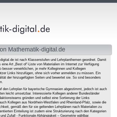
on Mathematik-digital.de
igital.de ist nach Klassenstufen und Lehrplanthemen geordnet. Damit
eine Art „Best of“-Liste von Materialien im Internet zur Verfügung
o besser verwirklichen, je mehr Kolleginnen und Kollegen
tzer Links hinzufügen, ohne sich vorher anmelden zu müssen. Ein
ität der hinzugefügten Seiten und bewertet sie. So sind besonders
n.
f den Lehrplan für bayerische Gymnasien abgestimmt, jedoch ist auch
en leicht umsetzbar. Interessierte Kollegen anderer Bundesländer
aktionsteams gründen und selbst eine Sortierung der Links
auch Kollegen aus Nordrhein-Westfalen und Rheinland-Pfalz, sowie die
chkeit, gemäß den für sie geltenden Lehrplänen nach Materialien zu
ntierten Einteilung ist zudem eine Strukturierung nach den Kategorien
und Zufall - Funktionale Abhängigkeit – Geometrie wählbar.