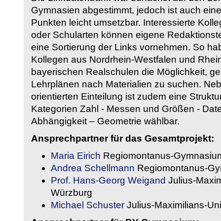
Gymnasien abgestimmt, jedoch ist auch eine
Punkten leicht umsetzbar. Interessierte Kol
oder Schularten können eigene Redaktionst
eine Sortierung der Links vornehmen. So hab
Kollegen aus Nordrhein-Westfalen und Rhein
bayerischen Realschulen die Möglichkeit, g
Lehrplänen nach Materialien zu suchen. Ne
orientierten Einteilung ist zudem eine Strukt
Kategorien Zahl - Messen und Größen - Daten
Abhängigkeit – Geometrie wählbar.
Ansprechpartner für das Gesamtprojekt:
Maria Eirich
Regiomontanus-Gymnasium
Andrea Schellmann
Regiomontanus-Gy
Prof. Hans-Georg Weigand
Julius-Maxim
Würzburg
Michael Schuster
Julius-Maximilians-Un