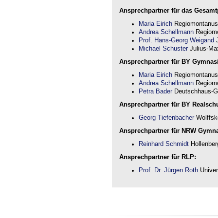
Ansprechpartner für das Gesamtp
Maria Eirich
Regiomontanus
Andrea Schellmann
Regiomo
Prof. Hans-Georg Weigand
J
Michael Schuster
Julius-Max
Ansprechpartner für BY Gymnas
Maria Eirich
Regiomontanus
Andrea Schellmann
Regiomo
Petra Bader
Deutschhaus-G
Ansprechpartner für BY Realschu
Georg Tiefenbacher
Wolffsk
Ansprechpartner für NRW Gymn
Reinhard Schmidt
Hollenber
Ansprechpartner für RLP:
Prof. Dr. Jürgen Roth
Univer