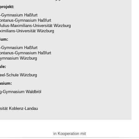
rojekt:
-Gymnasium Haßfurt
ntanus-Gymnasium Haßfurt
ulius-Maximilians-Universität Würzburg
imilians-Universität Würzburg
ium:
-Gymnasium Haßfurt
ntanus-Gymnasium Haßfurt
ymnasium Würzburg
le:
eel-Schule Würzburg
asium:
g-Gymnasium Waldbröl
sität Koblenz-Landau
in Kooperation mit