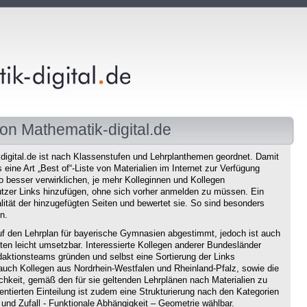
on Mathematik-digital.de
igital.de ist nach Klassenstufen und Lehrplanthemen geordnet. Damit
eine Art „Best of“-Liste von Materialien im Internet zur Verfügung
o besser verwirklichen, je mehr Kolleginnen und Kollegen
tzer Links hinzufügen, ohne sich vorher anmelden zu müssen. Ein
ität der hinzugefügten Seiten und bewertet sie. So sind besonders
n.
f den Lehrplan für bayerische Gymnasien abgestimmt, jedoch ist auch
en leicht umsetzbar. Interessierte Kollegen anderer Bundesländer
aktionsteams gründen und selbst eine Sortierung der Links
auch Kollegen aus Nordrhein-Westfalen und Rheinland-Pfalz, sowie die
chkeit, gemäß den für sie geltenden Lehrplänen nach Materialien zu
ntierten Einteilung ist zudem eine Strukturierung nach den Kategorien
und Zufall - Funktionale Abhängigkeit – Geometrie wählbar.