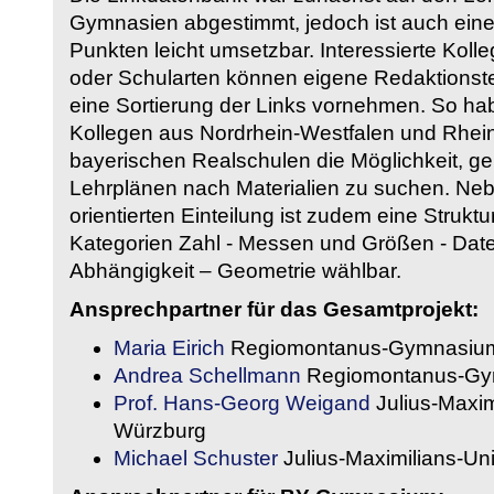
Gymnasien abgestimmt, jedoch ist auch eine
Punkten leicht umsetzbar. Interessierte Kol
oder Schularten können eigene Redaktionst
eine Sortierung der Links vornehmen. So hab
Kollegen aus Nordrhein-Westfalen und Rhein
bayerischen Realschulen die Möglichkeit, g
Lehrplänen nach Materialien zu suchen. Ne
orientierten Einteilung ist zudem eine Strukt
Kategorien Zahl - Messen und Größen - Daten
Abhängigkeit – Geometrie wählbar.
Ansprechpartner für das Gesamtprojekt:
Maria Eirich
Regiomontanus-Gymnasium
Andrea Schellmann
Regiomontanus-Gy
Prof. Hans-Georg Weigand
Julius-Maxim
Würzburg
Michael Schuster
Julius-Maximilians-Un