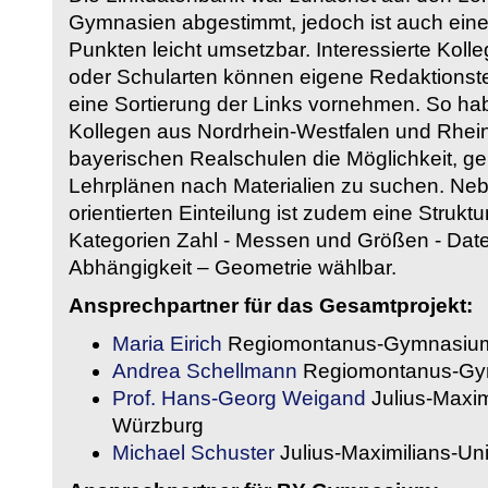
Gymnasien abgestimmt, jedoch ist auch eine
Punkten leicht umsetzbar. Interessierte Kol
oder Schularten können eigene Redaktionst
eine Sortierung der Links vornehmen. So hab
Kollegen aus Nordrhein-Westfalen und Rhein
bayerischen Realschulen die Möglichkeit, g
Lehrplänen nach Materialien zu suchen. Ne
orientierten Einteilung ist zudem eine Strukt
Kategorien Zahl - Messen und Größen - Daten
Abhängigkeit – Geometrie wählbar.
Ansprechpartner für das Gesamtprojekt:
Maria Eirich
Regiomontanus-Gymnasium
Andrea Schellmann
Regiomontanus-Gy
Prof. Hans-Georg Weigand
Julius-Maxim
Würzburg
Michael Schuster
Julius-Maximilians-Un