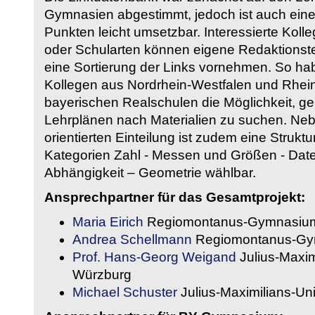
Gymnasien abgestimmt, jedoch ist auch eine
Punkten leicht umsetzbar. Interessierte Kol
oder Schularten können eigene Redaktionst
eine Sortierung der Links vornehmen. So hab
Kollegen aus Nordrhein-Westfalen und Rhein
bayerischen Realschulen die Möglichkeit, g
Lehrplänen nach Materialien zu suchen. Ne
orientierten Einteilung ist zudem eine Strukt
Kategorien Zahl - Messen und Größen - Daten
Abhängigkeit – Geometrie wählbar.
Ansprechpartner für das Gesamtprojekt:
Maria Eirich
Regiomontanus-Gymnasium
Andrea Schellmann
Regiomontanus-Gy
Prof. Hans-Georg Weigand
Julius-Maxim
Würzburg
Michael Schuster
Julius-Maximilians-Un