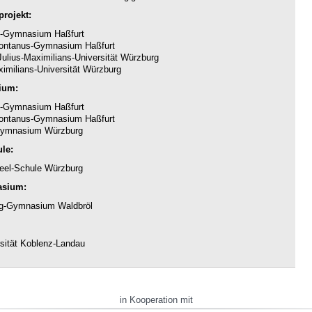
rojekt:
-Gymnasium Haßfurt
ntanus-Gymnasium Haßfurt
ulius-Maximilians-Universität Würzburg
imilians-Universität Würzburg
ium:
-Gymnasium Haßfurt
ntanus-Gymnasium Haßfurt
ymnasium Würzburg
le:
eel-Schule Würzburg
asium:
g-Gymnasium Waldbröl
sität Koblenz-Landau
in Kooperation mit