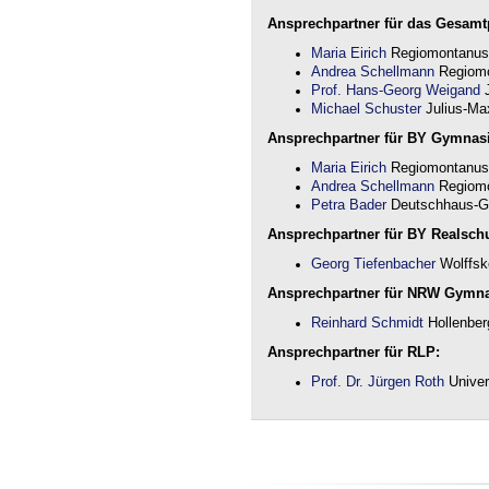
Ansprechpartner für das Gesamtp
Maria Eirich
Regiomontanus
Andrea Schellmann
Regiomo
Prof. Hans-Georg Weigand
J
Michael Schuster
Julius-Max
Ansprechpartner für BY Gymnas
Maria Eirich
Regiomontanus
Andrea Schellmann
Regiomo
Petra Bader
Deutschhaus-G
Ansprechpartner für BY Realschu
Georg Tiefenbacher
Wolffsk
Ansprechpartner für NRW Gymn
Reinhard Schmidt
Hollenber
Ansprechpartner für RLP:
Prof. Dr. Jürgen Roth
Univer