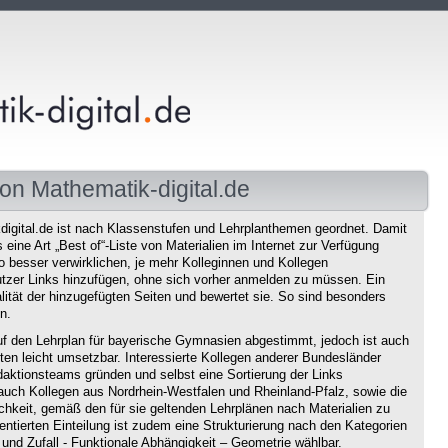
on Mathematik-digital.de
igital.de ist nach Klassenstufen und Lehrplanthemen geordnet. Damit
eine Art „Best of“-Liste von Materialien im Internet zur Verfügung
o besser verwirklichen, je mehr Kolleginnen und Kollegen
tzer Links hinzufügen, ohne sich vorher anmelden zu müssen. Ein
ität der hinzugefügten Seiten und bewertet sie. So sind besonders
n.
f den Lehrplan für bayerische Gymnasien abgestimmt, jedoch ist auch
en leicht umsetzbar. Interessierte Kollegen anderer Bundesländer
aktionsteams gründen und selbst eine Sortierung der Links
auch Kollegen aus Nordrhein-Westfalen und Rheinland-Pfalz, sowie die
chkeit, gemäß den für sie geltenden Lehrplänen nach Materialien zu
ntierten Einteilung ist zudem eine Strukturierung nach den Kategorien
und Zufall - Funktionale Abhängigkeit – Geometrie wählbar.