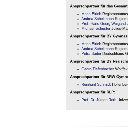
Ansprechpartner für das Gesamtp
Maria Eirich
Regiomontanus
Andrea Schellmann
Regiomo
Prof. Hans-Georg Weigand
J
Michael Schuster
Julius-Max
Ansprechpartner für BY Gymnas
Maria Eirich
Regiomontanus
Andrea Schellmann
Regiomo
Petra Bader
Deutschhaus-G
Ansprechpartner für BY Realschu
Georg Tiefenbacher
Wolffsk
Ansprechpartner für NRW Gymn
Reinhard Schmidt
Hollenber
Ansprechpartner für RLP:
Prof. Dr. Jürgen Roth
Univer