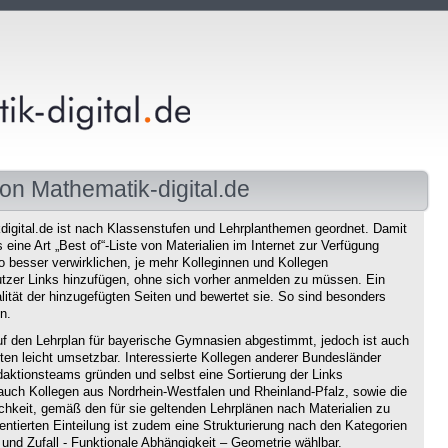
on Mathematik-digital.de
igital.de ist nach Klassenstufen und Lehrplanthemen geordnet. Damit
eine Art „Best of“-Liste von Materialien im Internet zur Verfügung
o besser verwirklichen, je mehr Kolleginnen und Kollegen
tzer Links hinzufügen, ohne sich vorher anmelden zu müssen. Ein
ität der hinzugefügten Seiten und bewertet sie. So sind besonders
n.
f den Lehrplan für bayerische Gymnasien abgestimmt, jedoch ist auch
en leicht umsetzbar. Interessierte Kollegen anderer Bundesländer
aktionsteams gründen und selbst eine Sortierung der Links
auch Kollegen aus Nordrhein-Westfalen und Rheinland-Pfalz, sowie die
chkeit, gemäß den für sie geltenden Lehrplänen nach Materialien zu
ntierten Einteilung ist zudem eine Strukturierung nach den Kategorien
und Zufall - Funktionale Abhängigkeit – Geometrie wählbar.