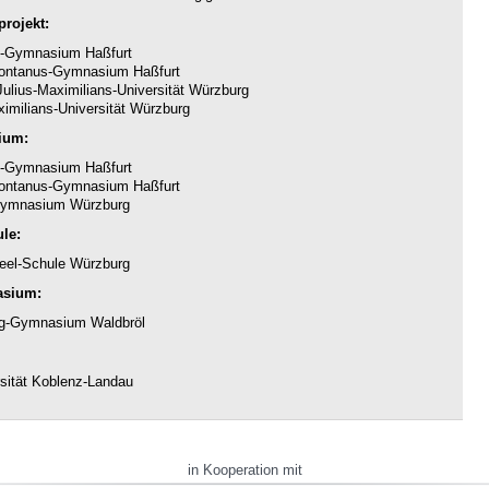
rojekt:
-Gymnasium Haßfurt
ntanus-Gymnasium Haßfurt
ulius-Maximilians-Universität Würzburg
imilians-Universität Würzburg
ium:
-Gymnasium Haßfurt
ntanus-Gymnasium Haßfurt
ymnasium Würzburg
le:
eel-Schule Würzburg
asium:
g-Gymnasium Waldbröl
sität Koblenz-Landau
in Kooperation mit