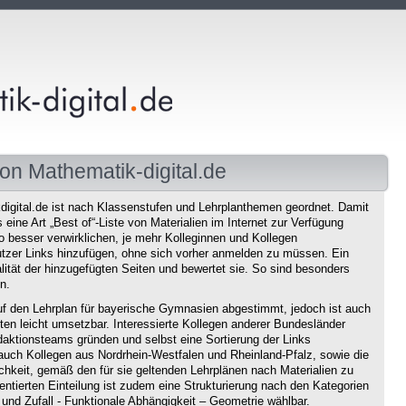
on Mathematik-digital.de
igital.de ist nach Klassenstufen und Lehrplanthemen geordnet. Damit
eine Art „Best of“-Liste von Materialien im Internet zur Verfügung
o besser verwirklichen, je mehr Kolleginnen und Kollegen
tzer Links hinzufügen, ohne sich vorher anmelden zu müssen. Ein
ität der hinzugefügten Seiten und bewertet sie. So sind besonders
n.
f den Lehrplan für bayerische Gymnasien abgestimmt, jedoch ist auch
en leicht umsetzbar. Interessierte Kollegen anderer Bundesländer
aktionsteams gründen und selbst eine Sortierung der Links
auch Kollegen aus Nordrhein-Westfalen und Rheinland-Pfalz, sowie die
chkeit, gemäß den für sie geltenden Lehrplänen nach Materialien zu
ntierten Einteilung ist zudem eine Strukturierung nach den Kategorien
und Zufall - Funktionale Abhängigkeit – Geometrie wählbar.