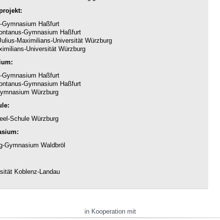
rojekt:
-Gymnasium Haßfurt
ntanus-Gymnasium Haßfurt
ulius-Maximilians-Universität Würzburg
imilians-Universität Würzburg
ium:
-Gymnasium Haßfurt
ntanus-Gymnasium Haßfurt
ymnasium Würzburg
le:
eel-Schule Würzburg
asium:
g-Gymnasium Waldbröl
sität Koblenz-Landau
in Kooperation mit