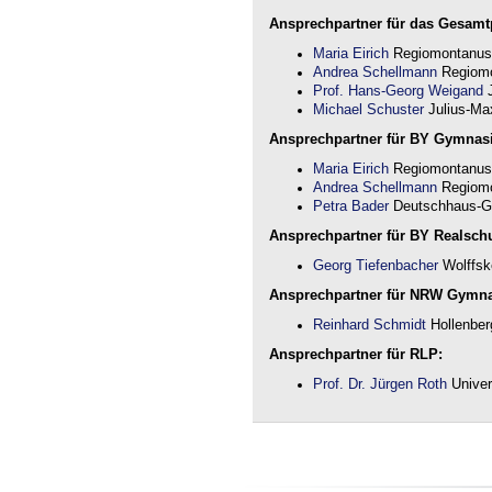
Ansprechpartner für das Gesamtp
Maria Eirich
Regiomontanus
Andrea Schellmann
Regiomo
Prof. Hans-Georg Weigand
J
Michael Schuster
Julius-Max
Ansprechpartner für BY Gymnas
Maria Eirich
Regiomontanus
Andrea Schellmann
Regiomo
Petra Bader
Deutschhaus-G
Ansprechpartner für BY Realschu
Georg Tiefenbacher
Wolffsk
Ansprechpartner für NRW Gymn
Reinhard Schmidt
Hollenber
Ansprechpartner für RLP:
Prof. Dr. Jürgen Roth
Univer