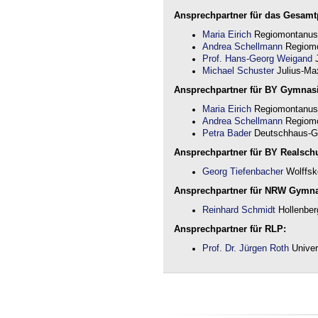
Ansprechpartner für das Gesamtp
Maria Eirich
Regiomontanus
Andrea Schellmann
Regiomo
Prof. Hans-Georg Weigand
J
Michael Schuster
Julius-Max
Ansprechpartner für BY Gymnas
Maria Eirich
Regiomontanus
Andrea Schellmann
Regiomo
Petra Bader
Deutschhaus-G
Ansprechpartner für BY Realschu
Georg Tiefenbacher
Wolffsk
Ansprechpartner für NRW Gymn
Reinhard Schmidt
Hollenber
Ansprechpartner für RLP:
Prof. Dr. Jürgen Roth
Univer