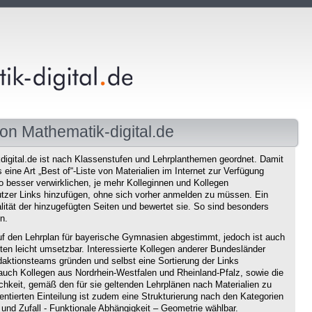
on Mathematik-digital.de
igital.de ist nach Klassenstufen und Lehrplanthemen geordnet. Damit
eine Art „Best of“-Liste von Materialien im Internet zur Verfügung
o besser verwirklichen, je mehr Kolleginnen und Kollegen
tzer Links hinzufügen, ohne sich vorher anmelden zu müssen. Ein
ität der hinzugefügten Seiten und bewertet sie. So sind besonders
n.
f den Lehrplan für bayerische Gymnasien abgestimmt, jedoch ist auch
en leicht umsetzbar. Interessierte Kollegen anderer Bundesländer
aktionsteams gründen und selbst eine Sortierung der Links
auch Kollegen aus Nordrhein-Westfalen und Rheinland-Pfalz, sowie die
chkeit, gemäß den für sie geltenden Lehrplänen nach Materialien zu
ntierten Einteilung ist zudem eine Strukturierung nach den Kategorien
und Zufall - Funktionale Abhängigkeit – Geometrie wählbar.