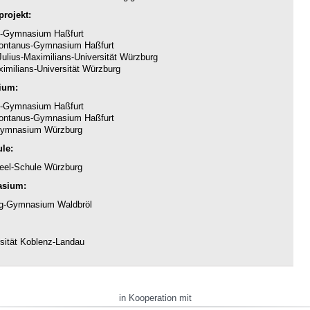
rojekt:
-Gymnasium Haßfurt
ntanus-Gymnasium Haßfurt
ulius-Maximilians-Universität Würzburg
imilians-Universität Würzburg
ium:
-Gymnasium Haßfurt
ntanus-Gymnasium Haßfurt
ymnasium Würzburg
le:
eel-Schule Würzburg
asium:
g-Gymnasium Waldbröl
sität Koblenz-Landau
in Kooperation mit