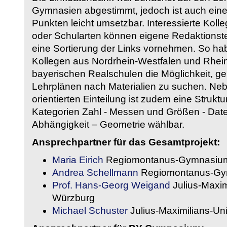
Gymnasien abgestimmt, jedoch ist auch eine
Punkten leicht umsetzbar. Interessierte Kol
oder Schularten können eigene Redaktionst
eine Sortierung der Links vornehmen. So hab
Kollegen aus Nordrhein-Westfalen und Rhein
bayerischen Realschulen die Möglichkeit, g
Lehrplänen nach Materialien zu suchen. Ne
orientierten Einteilung ist zudem eine Strukt
Kategorien Zahl - Messen und Größen - Daten
Abhängigkeit – Geometrie wählbar.
Ansprechpartner für das Gesamtprojekt:
Maria Eirich
Regiomontanus-Gymnasium
Andrea Schellmann
Regiomontanus-Gy
Prof. Hans-Georg Weigand
Julius-Maxim
Würzburg
Michael Schuster
Julius-Maximilians-Un