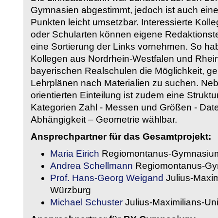
Gymnasien abgestimmt, jedoch ist auch eine
Punkten leicht umsetzbar. Interessierte Kol
oder Schularten können eigene Redaktionst
eine Sortierung der Links vornehmen. So hab
Kollegen aus Nordrhein-Westfalen und Rhein
bayerischen Realschulen die Möglichkeit, g
Lehrplänen nach Materialien zu suchen. Ne
orientierten Einteilung ist zudem eine Strukt
Kategorien Zahl - Messen und Größen - Daten
Abhängigkeit – Geometrie wählbar.
Ansprechpartner für das Gesamtprojekt:
Maria Eirich
Regiomontanus-Gymnasium
Andrea Schellmann
Regiomontanus-Gy
Prof. Hans-Georg Weigand
Julius-Maxim
Würzburg
Michael Schuster
Julius-Maximilians-Un