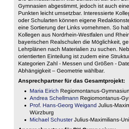
Gymnasien abgestimmt, jedoch ist auch eine
Punkten leicht umsetzbar. Interessierte Kol
oder Schularten können eigene Redaktionst
eine Sortierung der Links vornehmen. So hab
Kollegen aus Nordrhein-Westfalen und Rhein
bayerischen Realschulen die Möglichkeit, g
Lehrplänen nach Materialien zu suchen. Ne
orientierten Einteilung ist zudem eine Strukt
Kategorien Zahl - Messen und Größen - Daten
Abhängigkeit – Geometrie wählbar.
Ansprechpartner für das Gesamtprojekt:
Maria Eirich
Regiomontanus-Gymnasium
Andrea Schellmann
Regiomontanus-Gy
Prof. Hans-Georg Weigand
Julius-Maxim
Würzburg
Michael Schuster
Julius-Maximilians-Un