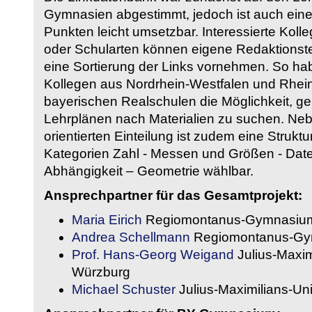
Gymnasien abgestimmt, jedoch ist auch eine
Punkten leicht umsetzbar. Interessierte Kol
oder Schularten können eigene Redaktionst
eine Sortierung der Links vornehmen. So hab
Kollegen aus Nordrhein-Westfalen und Rhein
bayerischen Realschulen die Möglichkeit, g
Lehrplänen nach Materialien zu suchen. Ne
orientierten Einteilung ist zudem eine Strukt
Kategorien Zahl - Messen und Größen - Daten
Abhängigkeit – Geometrie wählbar.
Ansprechpartner für das Gesamtprojekt:
Maria Eirich
Regiomontanus-Gymnasium
Andrea Schellmann
Regiomontanus-Gy
Prof. Hans-Georg Weigand
Julius-Maxim
Würzburg
Michael Schuster
Julius-Maximilians-Un