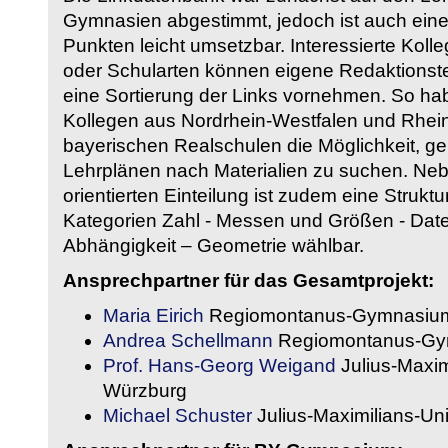
Gymnasien abgestimmt, jedoch ist auch eine
Punkten leicht umsetzbar. Interessierte Kol
oder Schularten können eigene Redaktionst
eine Sortierung der Links vornehmen. So hab
Kollegen aus Nordrhein-Westfalen und Rhein
bayerischen Realschulen die Möglichkeit, g
Lehrplänen nach Materialien zu suchen. Ne
orientierten Einteilung ist zudem eine Strukt
Kategorien Zahl - Messen und Größen - Daten
Abhängigkeit – Geometrie wählbar.
Ansprechpartner für das Gesamtprojekt:
Maria Eirich
Regiomontanus-Gymnasium
Andrea Schellmann
Regiomontanus-Gy
Prof. Hans-Georg Weigand
Julius-Maxim
Würzburg
Michael Schuster
Julius-Maximilians-Un