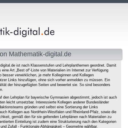
on Mathematik-digital.de
igital.de ist nach Klassenstufen und Lehrplanthemen geordnet. Damit
eine Art „Best of“-Liste von Materialien im Internet zur Verfügung
o besser verwirklichen, je mehr Kolleginnen und Kollegen
tzer Links hinzufügen, ohne sich vorher anmelden zu müssen. Ein
ität der hinzugefügten Seiten und bewertet sie. So sind besonders
n.
f den Lehrplan für bayerische Gymnasien abgestimmt, jedoch ist auch
en leicht umsetzbar. Interessierte Kollegen anderer Bundesländer
aktionsteams gründen und selbst eine Sortierung der Links
auch Kollegen aus Nordrhein-Westfalen und Rheinland-Pfalz, sowie die
chkeit, gemäß den für sie geltenden Lehrplänen nach Materialien zu
ntierten Einteilung ist zudem eine Strukturierung nach den Kategorien
und Zufall - Funktionale Abhängigkeit – Geometrie wählbar.