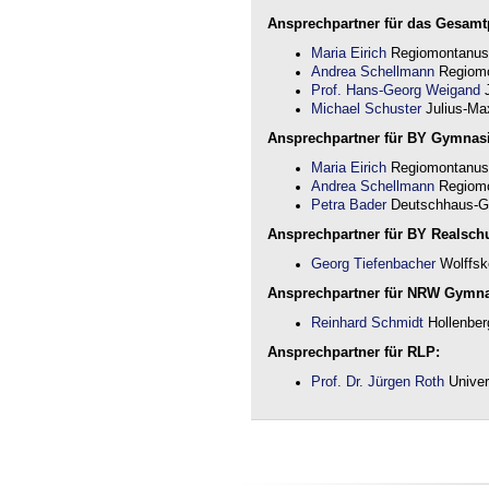
Ansprechpartner für das Gesamtp
Maria Eirich
Regiomontanus
Andrea Schellmann
Regiomo
Prof. Hans-Georg Weigand
J
Michael Schuster
Julius-Max
Ansprechpartner für BY Gymnas
Maria Eirich
Regiomontanus
Andrea Schellmann
Regiomo
Petra Bader
Deutschhaus-G
Ansprechpartner für BY Realschu
Georg Tiefenbacher
Wolffsk
Ansprechpartner für NRW Gymn
Reinhard Schmidt
Hollenber
Ansprechpartner für RLP:
Prof. Dr. Jürgen Roth
Univer