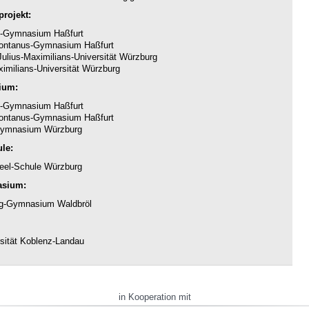
rojekt:
-Gymnasium Haßfurt
ntanus-Gymnasium Haßfurt
ulius-Maximilians-Universität Würzburg
imilians-Universität Würzburg
ium:
-Gymnasium Haßfurt
ntanus-Gymnasium Haßfurt
ymnasium Würzburg
le:
eel-Schule Würzburg
asium:
g-Gymnasium Waldbröl
sität Koblenz-Landau
in Kooperation mit