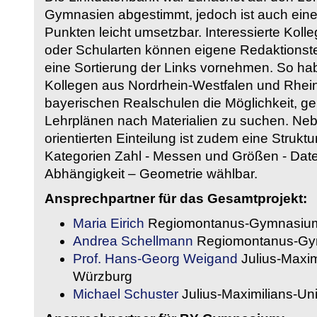
Gymnasien abgestimmt, jedoch ist auch eine
Punkten leicht umsetzbar. Interessierte Kol
oder Schularten können eigene Redaktionst
eine Sortierung der Links vornehmen. So hab
Kollegen aus Nordrhein-Westfalen und Rhein
bayerischen Realschulen die Möglichkeit, g
Lehrplänen nach Materialien zu suchen. Ne
orientierten Einteilung ist zudem eine Strukt
Kategorien Zahl - Messen und Größen - Daten
Abhängigkeit – Geometrie wählbar.
Ansprechpartner für das Gesamtprojekt:
Maria Eirich
Regiomontanus-Gymnasium
Andrea Schellmann
Regiomontanus-Gy
Prof. Hans-Georg Weigand
Julius-Maxim
Würzburg
Michael Schuster
Julius-Maximilians-Un