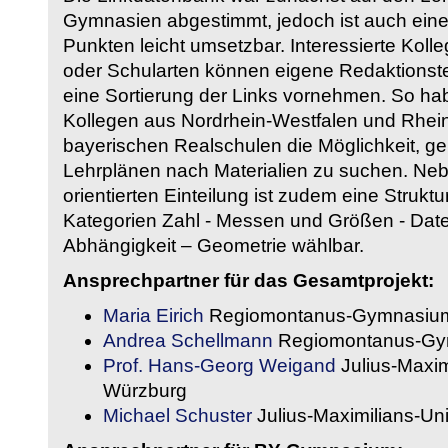
Gymnasien abgestimmt, jedoch ist auch eine
Punkten leicht umsetzbar. Interessierte Kol
oder Schularten können eigene Redaktionst
eine Sortierung der Links vornehmen. So hab
Kollegen aus Nordrhein-Westfalen und Rhein
bayerischen Realschulen die Möglichkeit, g
Lehrplänen nach Materialien zu suchen. Ne
orientierten Einteilung ist zudem eine Strukt
Kategorien Zahl - Messen und Größen - Daten
Abhängigkeit – Geometrie wählbar.
Ansprechpartner für das Gesamtprojekt:
Maria Eirich
Regiomontanus-Gymnasium
Andrea Schellmann
Regiomontanus-Gy
Prof. Hans-Georg Weigand
Julius-Maxim
Würzburg
Michael Schuster
Julius-Maximilians-Un