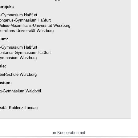
rojekt:
-Gymnasium Haßfurt
ntanus-Gymnasium Haßfurt
ulius-Maximilians-Universität Würzburg
imilians-Universität Würzburg
ium:
-Gymnasium Haßfurt
ntanus-Gymnasium Haßfurt
ymnasium Würzburg
le:
eel-Schule Würzburg
asium:
g-Gymnasium Waldbröl
sität Koblenz-Landau
in Kooperation mit