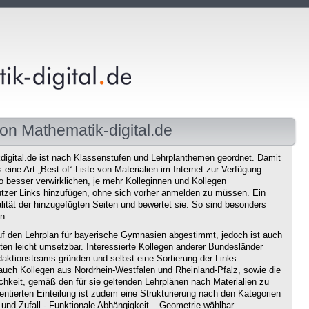
on Mathematik-digital.de
igital.de ist nach Klassenstufen und Lehrplanthemen geordnet. Damit
eine Art „Best of“-Liste von Materialien im Internet zur Verfügung
o besser verwirklichen, je mehr Kolleginnen und Kollegen
tzer Links hinzufügen, ohne sich vorher anmelden zu müssen. Ein
ität der hinzugefügten Seiten und bewertet sie. So sind besonders
n.
f den Lehrplan für bayerische Gymnasien abgestimmt, jedoch ist auch
en leicht umsetzbar. Interessierte Kollegen anderer Bundesländer
aktionsteams gründen und selbst eine Sortierung der Links
auch Kollegen aus Nordrhein-Westfalen und Rheinland-Pfalz, sowie die
chkeit, gemäß den für sie geltenden Lehrplänen nach Materialien zu
ntierten Einteilung ist zudem eine Strukturierung nach den Kategorien
und Zufall - Funktionale Abhängigkeit – Geometrie wählbar.