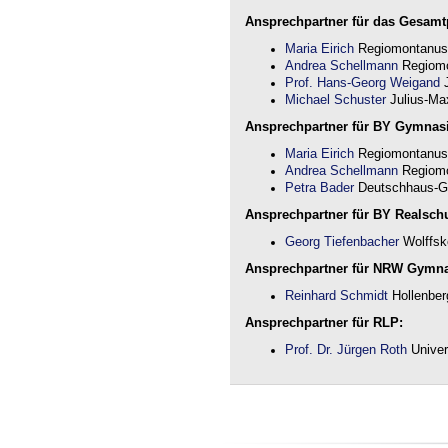
Ansprechpartner für das Gesamtp
Maria Eirich
Regiomontanus
Andrea Schellmann
Regiomo
Prof. Hans-Georg Weigand
J
Michael Schuster
Julius-Max
Ansprechpartner für BY Gymnas
Maria Eirich
Regiomontanus
Andrea Schellmann
Regiomo
Petra Bader
Deutschhaus-G
Ansprechpartner für BY Realschu
Georg Tiefenbacher
Wolffsk
Ansprechpartner für NRW Gymn
Reinhard Schmidt
Hollenber
Ansprechpartner für RLP:
Prof. Dr. Jürgen Roth
Univer