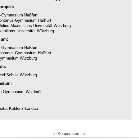
rojekt:
-Gymnasium Haßfurt
ntanus-Gymnasium Haßfurt
ulius-Maximilians-Universität Würzburg
imilians-Universität Würzburg
ium:
-Gymnasium Haßfurt
ntanus-Gymnasium Haßfurt
ymnasium Würzburg
le:
eel-Schule Würzburg
asium:
g-Gymnasium Waldbröl
sität Koblenz-Landau
in Kooperation mit