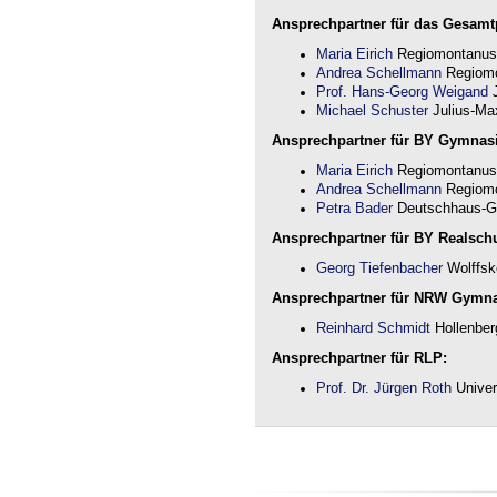
Ansprechpartner für das Gesamtp
Maria Eirich
Regiomontanus
Andrea Schellmann
Regiomo
Prof. Hans-Georg Weigand
J
Michael Schuster
Julius-Max
Ansprechpartner für BY Gymnas
Maria Eirich
Regiomontanus
Andrea Schellmann
Regiomo
Petra Bader
Deutschhaus-G
Ansprechpartner für BY Realschu
Georg Tiefenbacher
Wolffsk
Ansprechpartner für NRW Gymn
Reinhard Schmidt
Hollenber
Ansprechpartner für RLP:
Prof. Dr. Jürgen Roth
Univer