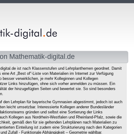
on Mathematik-digital.de
igital.de ist nach Klassenstufen und Lehrplanthemen geordnet. Damit
eine Art „Best of“-Liste von Materialien im Internet zur Verfügung
o besser verwirklichen, je mehr Kolleginnen und Kollegen
tzer Links hinzufügen, ohne sich vorher anmelden zu müssen. Ein
ität der hinzugefügten Seiten und bewertet sie. So sind besonders
n.
f den Lehrplan für bayerische Gymnasien abgestimmt, jedoch ist auch
en leicht umsetzbar. Interessierte Kollegen anderer Bundesländer
aktionsteams gründen und selbst eine Sortierung der Links
auch Kollegen aus Nordrhein-Westfalen und Rheinland-Pfalz, sowie die
chkeit, gemäß den für sie geltenden Lehrplänen nach Materialien zu
ntierten Einteilung ist zudem eine Strukturierung nach den Kategorien
und Zufall - Funktionale Abhängigkeit – Geometrie wählbar.