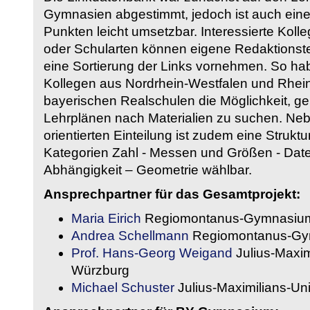
Gymnasien abgestimmt, jedoch ist auch eine
Punkten leicht umsetzbar. Interessierte Kol
oder Schularten können eigene Redaktionst
eine Sortierung der Links vornehmen. So hab
Kollegen aus Nordrhein-Westfalen und Rhein
bayerischen Realschulen die Möglichkeit, g
Lehrplänen nach Materialien zu suchen. Ne
orientierten Einteilung ist zudem eine Strukt
Kategorien Zahl - Messen und Größen - Daten
Abhängigkeit – Geometrie wählbar.
Ansprechpartner für das Gesamtprojekt:
Maria Eirich
Regiomontanus-Gymnasium
Andrea Schellmann
Regiomontanus-Gy
Prof. Hans-Georg Weigand
Julius-Maxim
Würzburg
Michael Schuster
Julius-Maximilians-Un