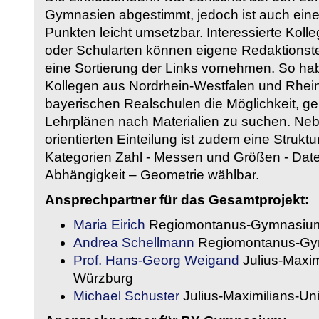
Gymnasien abgestimmt, jedoch ist auch eine
Punkten leicht umsetzbar. Interessierte Kol
oder Schularten können eigene Redaktionst
eine Sortierung der Links vornehmen. So hab
Kollegen aus Nordrhein-Westfalen und Rhein
bayerischen Realschulen die Möglichkeit, g
Lehrplänen nach Materialien zu suchen. Ne
orientierten Einteilung ist zudem eine Strukt
Kategorien Zahl - Messen und Größen - Daten
Abhängigkeit – Geometrie wählbar.
Ansprechpartner für das Gesamtprojekt:
Maria Eirich
Regiomontanus-Gymnasium
Andrea Schellmann
Regiomontanus-Gy
Prof. Hans-Georg Weigand
Julius-Maxim
Würzburg
Michael Schuster
Julius-Maximilians-Un