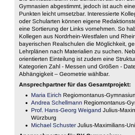
Gymnasien abgestimmt, jedoch ist auch eine
Punkten leicht umsetzbar. Interessierte Kol
oder Schularten können eigene Redaktionst
eine Sortierung der Links vornehmen. So hab
Kollegen aus Nordrhein-Westfalen und Rhein
bayerischen Realschulen die Möglichkeit, g
Lehrplänen nach Materialien zu suchen. Ne
orientierten Einteilung ist zudem eine Strukt
Kategorien Zahl - Messen und Größen - Daten
Abhängigkeit – Geometrie wählbar.
Ansprechpartner für das Gesamtprojekt:
Maria Eirich
Regiomontanus-Gymnasium
Andrea Schellmann
Regiomontanus-Gy
Prof. Hans-Georg Weigand
Julius-Maxim
Würzburg
Michael Schuster
Julius-Maximilians-Un