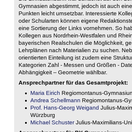
Gymnasien abgestimmt, jedoch ist auch eine
Punkten leicht umsetzbar. Interessierte Kol
oder Schularten können eigene Redaktionst
eine Sortierung der Links vornehmen. So hab
Kollegen aus Nordrhein-Westfalen und Rhein
bayerischen Realschulen die Möglichkeit, g
Lehrplänen nach Materialien zu suchen. Ne
orientierten Einteilung ist zudem eine Strukt
Kategorien Zahl - Messen und Größen - Daten
Abhängigkeit – Geometrie wählbar.
Ansprechpartner für das Gesamtprojekt:
Maria Eirich
Regiomontanus-Gymnasium
Andrea Schellmann
Regiomontanus-Gy
Prof. Hans-Georg Weigand
Julius-Maxim
Würzburg
Michael Schuster
Julius-Maximilians-Un