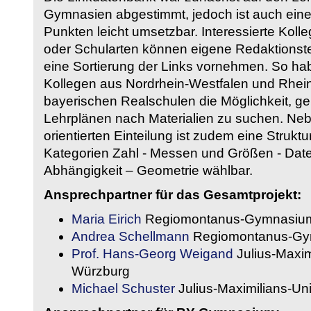
Gymnasien abgestimmt, jedoch ist auch eine
Punkten leicht umsetzbar. Interessierte Kol
oder Schularten können eigene Redaktionst
eine Sortierung der Links vornehmen. So hab
Kollegen aus Nordrhein-Westfalen und Rhein
bayerischen Realschulen die Möglichkeit, g
Lehrplänen nach Materialien zu suchen. Ne
orientierten Einteilung ist zudem eine Strukt
Kategorien Zahl - Messen und Größen - Daten
Abhängigkeit – Geometrie wählbar.
Ansprechpartner für das Gesamtprojekt:
Maria Eirich
Regiomontanus-Gymnasium
Andrea Schellmann
Regiomontanus-Gy
Prof. Hans-Georg Weigand
Julius-Maxim
Würzburg
Michael Schuster
Julius-Maximilians-Un