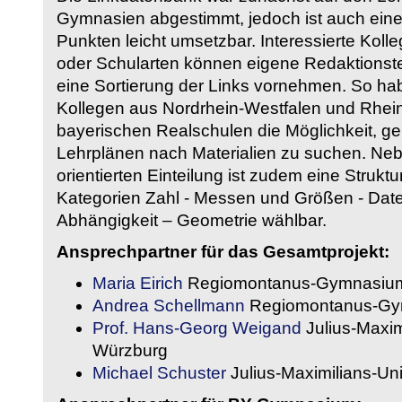
Gymnasien abgestimmt, jedoch ist auch eine
Punkten leicht umsetzbar. Interessierte Kol
oder Schularten können eigene Redaktionst
eine Sortierung der Links vornehmen. So hab
Kollegen aus Nordrhein-Westfalen und Rhein
bayerischen Realschulen die Möglichkeit, g
Lehrplänen nach Materialien zu suchen. Ne
orientierten Einteilung ist zudem eine Strukt
Kategorien Zahl - Messen und Größen - Daten
Abhängigkeit – Geometrie wählbar.
Ansprechpartner für das Gesamtprojekt:
Maria Eirich
Regiomontanus-Gymnasium
Andrea Schellmann
Regiomontanus-Gy
Prof. Hans-Georg Weigand
Julius-Maxim
Würzburg
Michael Schuster
Julius-Maximilians-Un