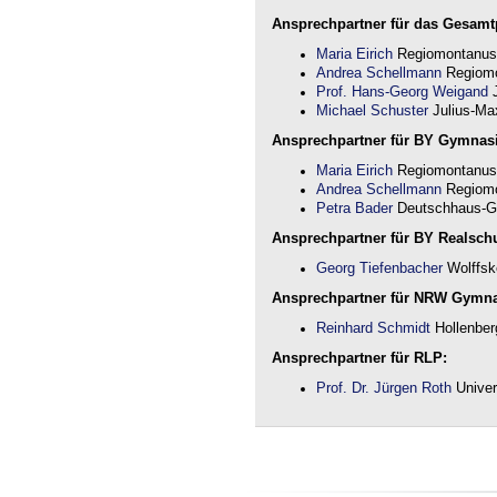
Ansprechpartner für das Gesamtp
Maria Eirich
Regiomontanus
Andrea Schellmann
Regiomo
Prof. Hans-Georg Weigand
J
Michael Schuster
Julius-Max
Ansprechpartner für BY Gymnas
Maria Eirich
Regiomontanus
Andrea Schellmann
Regiomo
Petra Bader
Deutschhaus-G
Ansprechpartner für BY Realschu
Georg Tiefenbacher
Wolffsk
Ansprechpartner für NRW Gymn
Reinhard Schmidt
Hollenber
Ansprechpartner für RLP:
Prof. Dr. Jürgen Roth
Univer