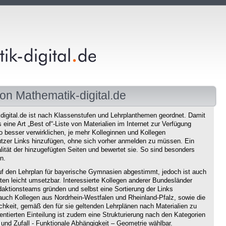
on Mathematik-digital.de
igital.de ist nach Klassenstufen und Lehrplanthemen geordnet. Damit
eine Art „Best of“-Liste von Materialien im Internet zur Verfügung
o besser verwirklichen, je mehr Kolleginnen und Kollegen
tzer Links hinzufügen, ohne sich vorher anmelden zu müssen. Ein
ität der hinzugefügten Seiten und bewertet sie. So sind besonders
n.
f den Lehrplan für bayerische Gymnasien abgestimmt, jedoch ist auch
en leicht umsetzbar. Interessierte Kollegen anderer Bundesländer
aktionsteams gründen und selbst eine Sortierung der Links
auch Kollegen aus Nordrhein-Westfalen und Rheinland-Pfalz, sowie die
chkeit, gemäß den für sie geltenden Lehrplänen nach Materialien zu
ntierten Einteilung ist zudem eine Strukturierung nach den Kategorien
und Zufall - Funktionale Abhängigkeit – Geometrie wählbar.