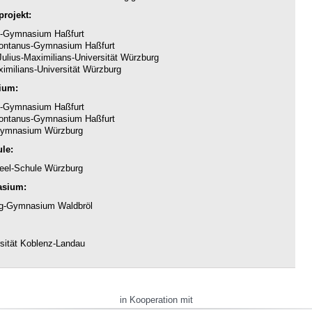
rojekt:
-Gymnasium Haßfurt
ntanus-Gymnasium Haßfurt
ulius-Maximilians-Universität Würzburg
imilians-Universität Würzburg
ium:
-Gymnasium Haßfurt
ntanus-Gymnasium Haßfurt
ymnasium Würzburg
le:
eel-Schule Würzburg
asium:
g-Gymnasium Waldbröl
sität Koblenz-Landau
in Kooperation mit