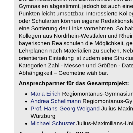
Gymnasien abgestimmt, jedoch ist auch eine
Punkten leicht umsetzbar. Interessierte Kol
oder Schularten können eigene Redaktionst
eine Sortierung der Links vornehmen. So hab
Kollegen aus Nordrhein-Westfalen und Rhein
bayerischen Realschulen die Möglichkeit, g
Lehrplänen nach Materialien zu suchen. Ne
orientierten Einteilung ist zudem eine Strukt
Kategorien Zahl - Messen und Größen - Daten
Abhängigkeit – Geometrie wählbar.
Ansprechpartner für das Gesamtprojekt:
Maria Eirich
Regiomontanus-Gymnasium
Andrea Schellmann
Regiomontanus-Gy
Prof. Hans-Georg Weigand
Julius-Maxim
Würzburg
Michael Schuster
Julius-Maximilians-Un