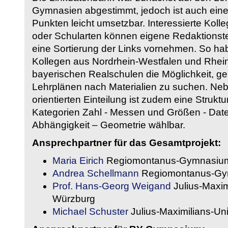
Gymnasien abgestimmt, jedoch ist auch eine
Punkten leicht umsetzbar. Interessierte Kol
oder Schularten können eigene Redaktionst
eine Sortierung der Links vornehmen. So hab
Kollegen aus Nordrhein-Westfalen und Rhein
bayerischen Realschulen die Möglichkeit, g
Lehrplänen nach Materialien zu suchen. Ne
orientierten Einteilung ist zudem eine Strukt
Kategorien Zahl - Messen und Größen - Daten
Abhängigkeit – Geometrie wählbar.
Ansprechpartner für das Gesamtprojekt:
Maria Eirich
Regiomontanus-Gymnasium
Andrea Schellmann
Regiomontanus-Gy
Prof. Hans-Georg Weigand
Julius-Maxim
Würzburg
Michael Schuster
Julius-Maximilians-Un