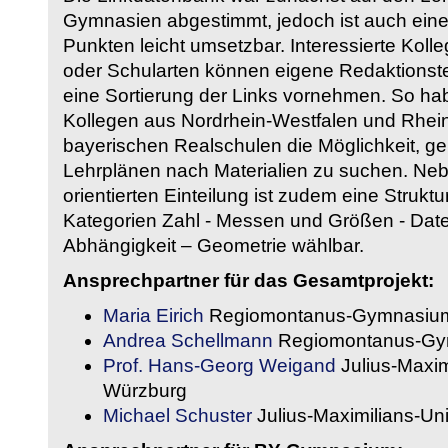
Gymnasien abgestimmt, jedoch ist auch eine
Punkten leicht umsetzbar. Interessierte Kol
oder Schularten können eigene Redaktionst
eine Sortierung der Links vornehmen. So hab
Kollegen aus Nordrhein-Westfalen und Rhein
bayerischen Realschulen die Möglichkeit, g
Lehrplänen nach Materialien zu suchen. Ne
orientierten Einteilung ist zudem eine Strukt
Kategorien Zahl - Messen und Größen - Daten
Abhängigkeit – Geometrie wählbar.
Ansprechpartner für das Gesamtprojekt:
Maria Eirich
Regiomontanus-Gymnasium
Andrea Schellmann
Regiomontanus-Gy
Prof. Hans-Georg Weigand
Julius-Maxim
Würzburg
Michael Schuster
Julius-Maximilians-Un