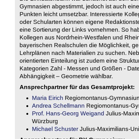
Gymnasien abgestimmt, jedoch ist auch eine
Punkten leicht umsetzbar. Interessierte Kol
oder Schularten können eigene Redaktionst
eine Sortierung der Links vornehmen. So hab
Kollegen aus Nordrhein-Westfalen und Rhein
bayerischen Realschulen die Möglichkeit, g
Lehrplänen nach Materialien zu suchen. Ne
orientierten Einteilung ist zudem eine Strukt
Kategorien Zahl - Messen und Größen - Daten
Abhängigkeit – Geometrie wählbar.
Ansprechpartner für das Gesamtprojekt:
Maria Eirich
Regiomontanus-Gymnasium
Andrea Schellmann
Regiomontanus-Gy
Prof. Hans-Georg Weigand
Julius-Maxim
Würzburg
Michael Schuster
Julius-Maximilians-Un