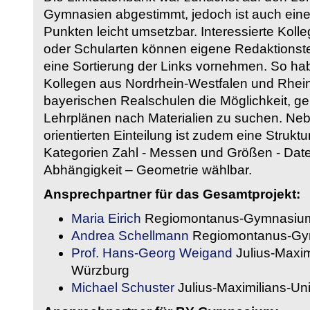
Gymnasien abgestimmt, jedoch ist auch eine
Punkten leicht umsetzbar. Interessierte Kol
oder Schularten können eigene Redaktionst
eine Sortierung der Links vornehmen. So hab
Kollegen aus Nordrhein-Westfalen und Rhein
bayerischen Realschulen die Möglichkeit, g
Lehrplänen nach Materialien zu suchen. Ne
orientierten Einteilung ist zudem eine Strukt
Kategorien Zahl - Messen und Größen - Daten
Abhängigkeit – Geometrie wählbar.
Ansprechpartner für das Gesamtprojekt:
Maria Eirich
Regiomontanus-Gymnasium
Andrea Schellmann
Regiomontanus-Gy
Prof. Hans-Georg Weigand
Julius-Maxim
Würzburg
Michael Schuster
Julius-Maximilians-Un