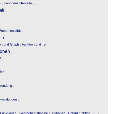
s ,
Konfidenzintervalle ,
it
roportionalität ,
en
on und Graph ,
Funktion und Term ,
ionen
t ,
ion ,
wendung ,
wendungen ,
 Funktionen ,
Gebrochenrationale Funktionen ,
Potenzfunktion , (...)