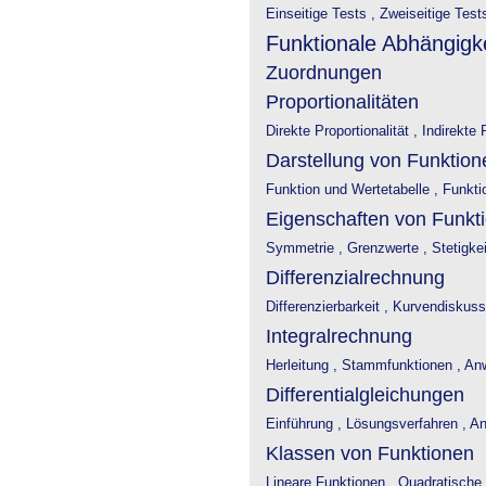
Einseitige Tests ,
Zweiseitige Test
Funktionale Abhängigke
Zuordnungen
Proportionalitäten
Direkte Proportionalität ,
Indirekte P
Darstellung von Funktion
Funktion und Wertetabelle ,
Funkti
Eigenschaften von Funkt
Symmetrie ,
Grenzwerte ,
Stetigkei
Differenzialrechnung
Differenzierbarkeit ,
Kurvendiskuss
Integralrechnung
Herleitung ,
Stammfunktionen ,
An
Differentialgleichungen
Einführung ,
Lösungsverfahren ,
An
Klassen von Funktionen
Lineare Funktionen ,
Quadratische