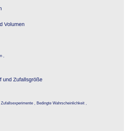
n
nd Volumen
n ,
f und Zufallsgröße
 Zufallsexperimente ,
Bedingte Wahrscheinlichkeit ,