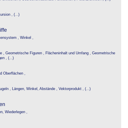
rsion , (...)
ffe
tensystem ,
Winkel ,
ie ,
Geometrische Figuren ,
Flächeninhalt und Umfang ,
Geometrische
n , (...)
d Oberflächen ,
ugeln ,
Längen, Winkel, Abstände ,
Vektorprodukt , (...)
en
en, Wiederlegen ,