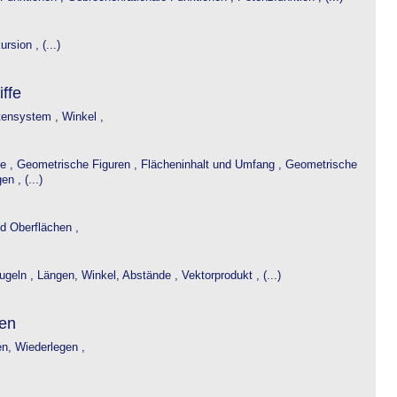
rsion , (...)
ffe
tensystem ,
Winkel ,
ie ,
Geometrische Figuren ,
Flächeninhalt und Umfang ,
Geometrische
n , (...)
d Oberflächen ,
ugeln ,
Längen, Winkel, Abstände ,
Vektorprodukt , (...)
en
en, Wiederlegen ,