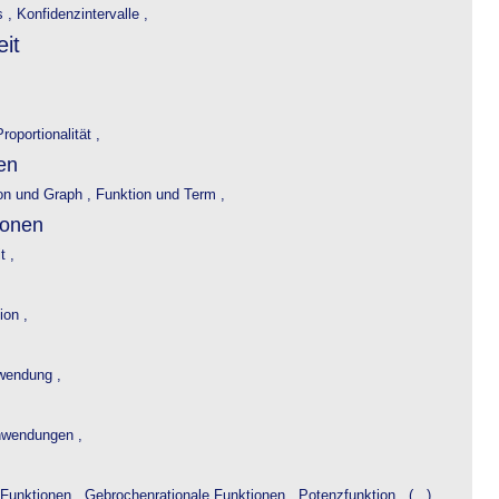
s ,
Konfidenzintervalle ,
it
roportionalität ,
en
on und Graph ,
Funktion und Term ,
ionen
t ,
ion ,
wendung ,
wendungen ,
 Funktionen ,
Gebrochenrationale Funktionen ,
Potenzfunktion , (...)