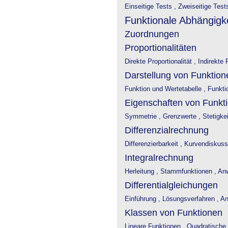
Einseitige Tests ,
Zweiseitige Test
Funktionale Abhängigke
Zuordnungen
Proportionalitäten
Direkte Proportionalität ,
Indirekte P
Darstellung von Funktion
Funktion und Wertetabelle ,
Funkti
Eigenschaften von Funkt
Symmetrie ,
Grenzwerte ,
Stetigkei
Differenzialrechnung
Differenzierbarkeit ,
Kurvendiskuss
Integralrechnung
Herleitung ,
Stammfunktionen ,
An
Differentialgleichungen
Einführung ,
Lösungsverfahren ,
An
Klassen von Funktionen
Lineare Funktionen ,
Quadratische