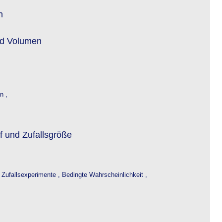
n
nd Volumen
n ,
f und Zufallsgröße
 Zufallsexperimente ,
Bedingte Wahrscheinlichkeit ,