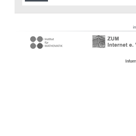
i
Infor