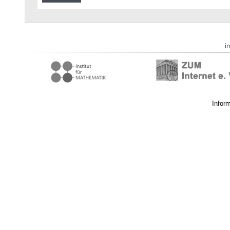
i
Infor