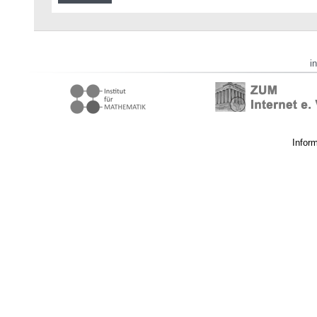
i
Infor