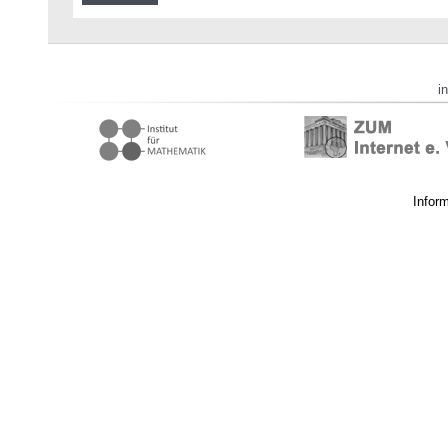
i
Infor