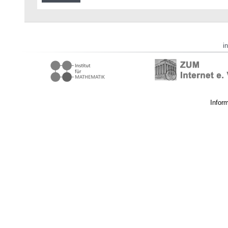
i
Infor