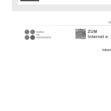
i
Infor