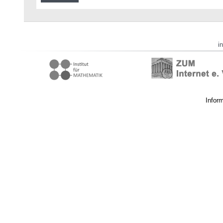
i
Infor