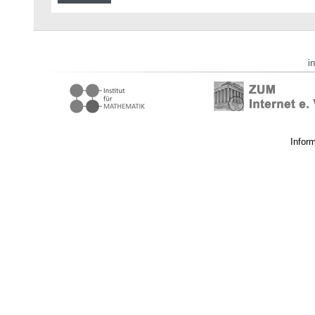
i
Infor