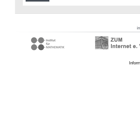
i
Infor