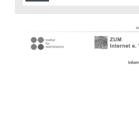
i
Infor