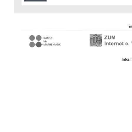
i
Infor