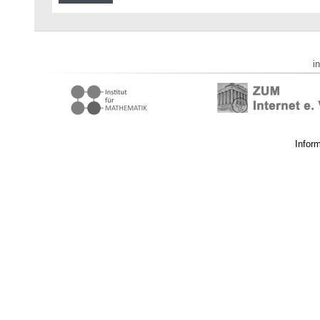
i
Infor