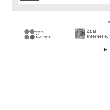
i
Infor