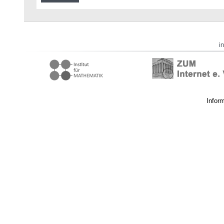
i
Infor