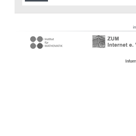
i
Infor