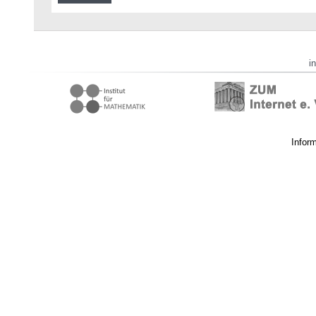
i
Infor